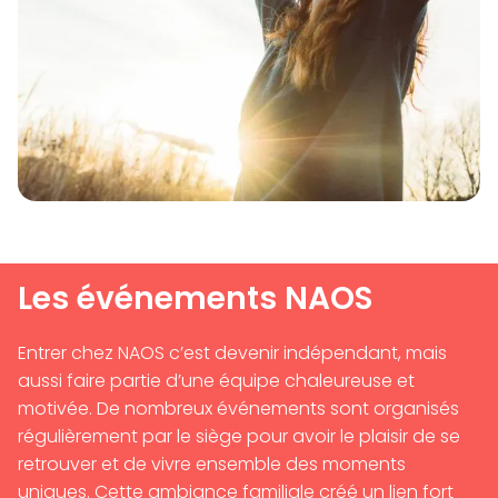
Les événements NAOS
Entrer chez NAOS c’est devenir indépendant, mais
aussi faire partie d’une équipe chaleureuse et
motivée. De nombreux événements sont organisés
régulièrement par le siège pour avoir le plaisir de se
retrouver et de vivre ensemble des moments
uniques. Cette ambiance familiale créé un lien fort