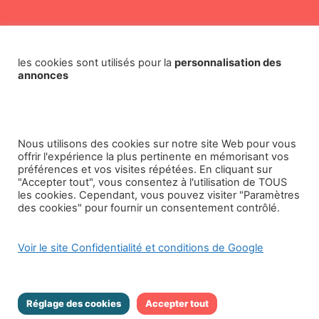
Restez informé
les cookies sont utilisés pour la
personnalisation des
avec notre newsletter
annonces
Nous utilisons des cookies sur notre site Web pour vous
offrir l'expérience la plus pertinente en mémorisant vos
préférences et vos visites répétées. En cliquant sur
"Accepter tout", vous consentez à l'utilisation de TOUS
J'accepte de recevoir des offres commerciales
les cookies. Cependant, vous pouvez visiter "Paramètres
de NAOS
des cookies" pour fournir un consentement contrôlé.
En cliquant sur « Envoyer » ci-dessous, vous autorisez
Voir le site Confidentialité et conditions de Google
NAOS immobilier à stocker et traiter les données
personnelles soumises ci-dessus afin d'obtenir les
renseignements demandés.
Réglage des cookies
Accepter tout